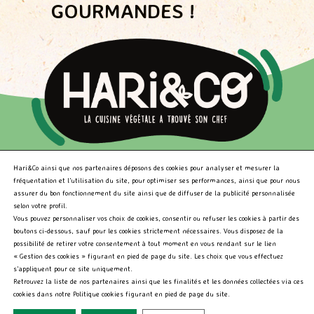
GOURMANDES !
CARREFOUR CITY
84 Rue Nd Des Champs
Paris 06Eme - 75006
INTERMARCHE EXPRESS
36 Rue des Fosses Saint-Bernard
Hari&Co ainsi que nos partenaires déposons des cookies pour analyser et mesurer la
Paris - 75005
fréquentation et l’utilisation du site, pour optimiser ses performances, ainsi que pour nous
assurer du bon fonctionnement du site ainsi que de diffuser de la publicité personnalisée
NOS PRODUITS
NOUS DÉCOUVRIR
selon votre profil.
Vous pouvez personnaliser vos choix de cookies, consentir ou refuser les cookies à partir des
Qui sommes-nous?
NOS RECETTES
CARREFOUR CITY
boutons ci-dessous, sauf pour les cookies strictement nécessaires. Vous disposez de la
Nos engagements
possibilité de retirer votre consentement à tout moment en vous rendant sur le lien
71 Rue De Rennes
« Gestion des cookies » figurant en pied de page du site. Les choix que vous effectuez
BLOG
Paris - 75006
s’appliquent pour ce site uniquement.
LES HARI’CULTEURS
Retrouvez la liste de nos partenaires ainsi que les finalités et les données collectées via ces
ESPACE PRO
cookies dans notre Politique cookies figurant en pied de page du site.
LES LÉGUMINEUSES