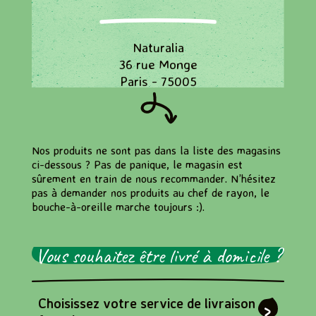
Naturalia
36 rue Monge
Paris - 75005
Naturalia
Nos produits ne sont pas dans la liste des magasins
78, Boulevard Saint Michel
ci-dessous ? Pas de panique, le magasin est
Paris - 75006
sûrement en train de nous recommander. N’hésitez
pas à demander nos produits au chef de rayon, le
bouche-à-oreille marche toujours :).
Naturalia
94/96 rue Mouffetard
Vous souhaitez être livré à domicile ?
Paris - 75005
Choisissez votre service de livraison