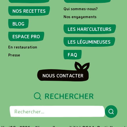
Qui sommes-nous?
NOS RECETTES
Nos engagements
BLOG
LES HARI’CULTEURS
ESPACE PRO
LES LÉGUMINEUSES
En restauration
FAQ
Presse
NOUS CONTACTER
RECHERCHER
R
e
c