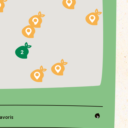
2
favoris