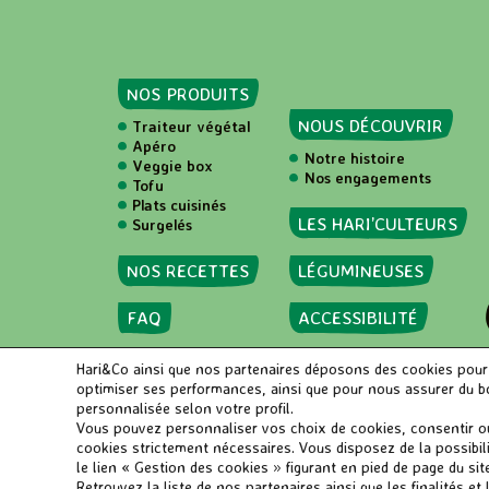
36 rue Monge
Paris - 75005
Naturalia
NOS PRODUITS
116 boulevard Raspail
NOUS DÉCOUVRIR
Traiteur végétal
Paris - 75006
Apéro
Notre histoire
Veggie box
Nos engagements
Tofu
Plats cuisinés
Naturalia
LES HARI’CULTEURS
Surgelés
78, Boulevard Saint Miche
Paris - 75006
NOS RECETTES
LÉGUMINEUSES
FAQ
ACCESSIBILITÉ
Naturalia
94/96 rue Mouffetard
Hari&Co ainsi que nos partenaires déposons des cookies pour an
Paris - 75005
optimiser ses performances, ainsi que pour nous assurer du bon
Hari&Co 2026
personnalisée selon votre profil.
Vous pouvez personnaliser vos choix de cookies, consentir ou 
Naturalia
cookies strictement nécessaires. Vous disposez de la possibi
le lien « Gestion des cookies » figurant en pied de page du si
10 rue Poinsot
Retrouvez la liste de nos partenaires ainsi que les finalités e