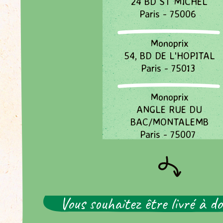
24 BD ST MICHEL
Passer
Paris - 75006
la
carte
Monoprix
interactive
54, BD DE L'HOPITAL
Paris - 75013
Monoprix
ANGLE RUE DU
BAC/MONTALEMB
Paris - 75007
Monoprix
31 RUE DU DEPART
Paris - 75014
Vous souhaitez être livré à do
Monoprix