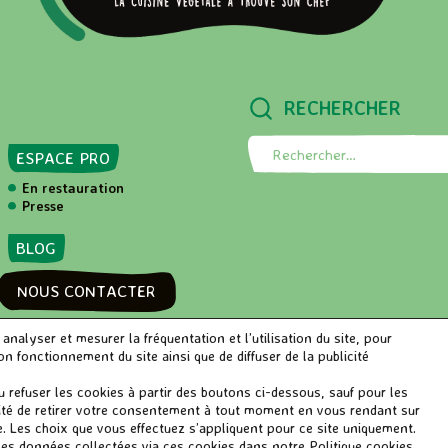
RECHERCHER
ESPACE PRO
R
e
En restauration
c
Presse
l
h
e
BLOG
r
c
NOUS CONTACTER
h
e
alyser et mesurer la fréquentation et l’utilisation du site, pour
r
 fonctionnement du site ainsi que de diffuser de la publicité
 •
Niveau d'accessibilité RGAA: Partiellement conforme
•
Me
:
refuser les cookies à partir des boutons ci-dessous, sauf pour les
lité de retirer votre consentement à tout moment en vous rendant sur
te. Les choix que vous effectuez s’appliquent pour ce site uniquement.
t les données collectées via ces cookies dans notre Politique cookies