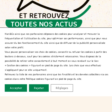
Paris - 75006
ET RETROUVEZ
CARREFOUR CITY
TOUTES NOS ACTUS
115-117 Rue Saint Antoine
GOURMANDES !
Paris -St Antoin 115 - 75004
Hari&Co ainsi que nos partenaires déposons des cookies pour analyser et mesurer la
fréquentation et l’utilisation du site, pour optimiser ses performances, ainsi que pour nous
assurer du bon fonctionnement du site ainsi que de diffuser de la publicité personnalisée
selon votre profil.
Vous pouvez personnaliser vos choix de cookies, consentir ou refuser les cookies à partir des
CARREFOUR CITY
boutons ci-dessous, sauf pour les cookies strictement nécessaires. Vous disposez de la
84 Rue Nd Des Champs
possibilité de retirer votre consentement à tout moment en vous rendant sur le lien
Paris 06Eme - 75006
« Gestion des cookies » figurant en pied de page du site. Les choix que vous effectuez
s’appliquent pour ce site uniquement.
Retrouvez la liste de nos partenaires ainsi que les finalités et les données collectées via ces
cookies dans notre Politique cookies figurant en pied de page du site.
INTERMARCHE EXPRESS
Accepter
Rejeter
Réglages
36 Rue des Fosses Saint-Bernard
Paris - 75005
NOS PRODUITS
NOUS DÉCOUVRIR
Qui sommes-nous?
NOS RECETTES