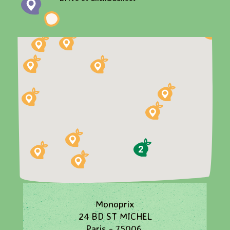
2
Monoprix
24 BD ST MICHEL
Paris - 75006