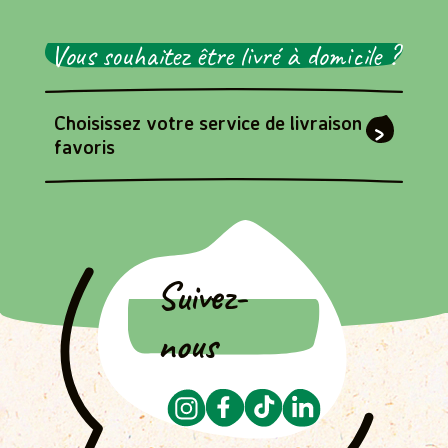
Naturalia
94/96 rue Mouffetard
Vous souhaitez être livré à domicile ?
Paris - 75005
Choisissez votre service de livraison
favoris
MY AUCHAN
30 rue pierre nicole
Paris - 75005
FRANPRIX
Suivez-
82 Rue Mouffetard - PARIS (75005)
PARIS - 75005
nous
FRANPRIX
10 Rue Jean Bart