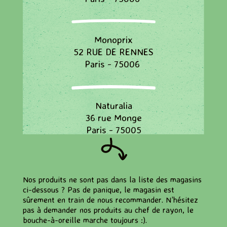
Monoprix
52 RUE DE RENNES
Paris - 75006
Naturalia
36 rue Monge
Paris - 75005
Naturalia
Nos produits ne sont pas dans la liste des magasins
78, Boulevard Saint Michel
ci-dessous ? Pas de panique, le magasin est
Paris - 75006
sûrement en train de nous recommander. N’hésitez
pas à demander nos produits au chef de rayon, le
bouche-à-oreille marche toujours :).