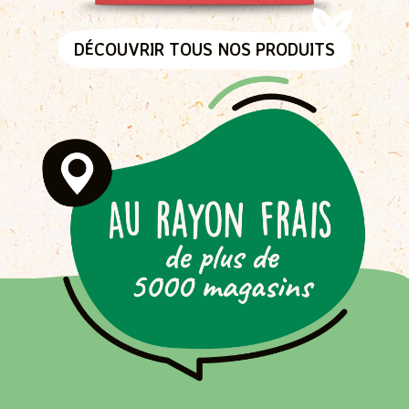
DÉCOUVRIR TOUS NOS PRODUITS
Passer
la
carte
interactive