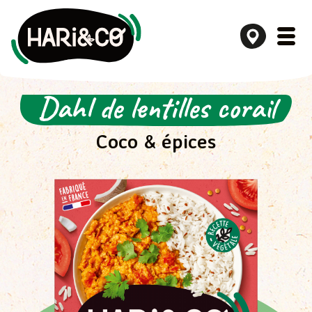
Dahl de lentilles corail
Aller
au
contenu
Coco & épices