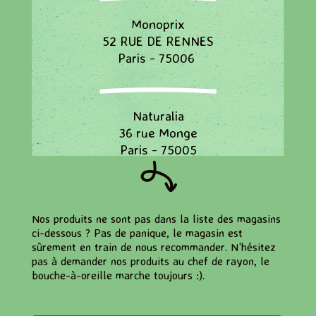
Monoprix
52 RUE DE RENNES
Paris - 75006
Naturalia
36 rue Monge
Paris - 75005
Naturalia
Nos produits ne sont pas dans la liste des magasins
78, Boulevard Saint Michel
ci-dessous ? Pas de panique, le magasin est
Paris - 75006
sûrement en train de nous recommander. N’hésitez
pas à demander nos produits au chef de rayon, le
bouche-à-oreille marche toujours :).
Naturalia
94/96 rue Mouffetard