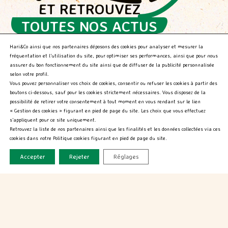
ET RETROUVEZ
CARREFOUR CITY
TOUTES NOS ACTUS
115-117 Rue Saint Antoine
GOURMANDES !
Paris -St Antoin 115 - 75004
Hari&Co ainsi que nos partenaires déposons des cookies pour analyser et mesurer la
fréquentation et l’utilisation du site, pour optimiser ses performances, ainsi que pour nous
assurer du bon fonctionnement du site ainsi que de diffuser de la publicité personnalisée
selon votre profil.
Vous pouvez personnaliser vos choix de cookies, consentir ou refuser les cookies à partir des
CARREFOUR CITY
boutons ci-dessous, sauf pour les cookies strictement nécessaires. Vous disposez de la
84 Rue Nd Des Champs
possibilité de retirer votre consentement à tout moment en vous rendant sur le lien
Paris 06Eme - 75006
« Gestion des cookies » figurant en pied de page du site. Les choix que vous effectuez
s’appliquent pour ce site uniquement.
Retrouvez la liste de nos partenaires ainsi que les finalités et les données collectées via ces
cookies dans notre Politique cookies figurant en pied de page du site.
INTERMARCHE EXPRESS
Accepter
Rejeter
Réglages
36 Rue des Fosses Saint-Bernard
Paris - 75005
NOS PRODUITS
NOUS DÉCOUVRIR
Qui sommes-nous?
NOS RECETTES
Nos engagements
CARREFOUR CITY
BLOG