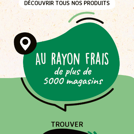
DÉCOUVRIR TOUS NOS PRODUITS
Passer
la
carte
interactive
TROUVER