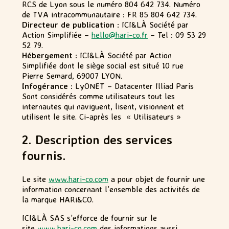
RCS de Lyon sous le numéro 804 642 734. Numéro
de TVA intracommunautaire : FR 85 804 642 734.
Directeur de publication
: ICI&LÀ Société par
Action Simplifiée –
hello@hari-co.fr
– Tel : 09 53 29
52 79.
Hébergement
: ICI&LÀ Société par Action
Simplifiée dont le siège social est situé 10 rue
Pierre Semard, 69007 LYON.
Infogérance
: LyONET – Datacenter Illiad Paris
Sont considérés comme utilisateurs tout les
internautes qui naviguent, lisent, visionnent et
utilisent le site. Ci-après les
« Utilisateurs »
2. Description des services
fournis.
Le site
www.hari-co.com
a pour objet de fournir une
information concernant l’ensemble des activités de
la marque HARi&CO.
ICI&LÀ SAS s’efforce de fournir sur le
site
www.hari-co.com
des informations aussi