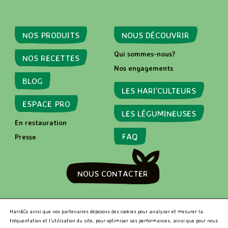
NOS PRODUITS
NOUS DÉCOUVRIR
Qui sommes-nous?
NOS RECETTES
Nos engagements
BLOG
LES HARI’CULTEURS
ESPACE PRO
LES LÉGUMINEUSES
En restauration
FAQ
Presse
NOUS CONTACTER
RECHERCHER
Hari&Co ainsi que nos partenaires déposons des cookies pour analyser et mesurer la
fréquentation et l’utilisation du site, pour optimiser ses performances, ainsi que pour nous