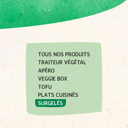
g
a
m
m
e
s
TOUS NOS PRODUITS
TRAITEUR VÉGÉTAL
APÉRO
VEGGIE BOX
TOFU
PLATS CUISINÉS
SURGELÉS