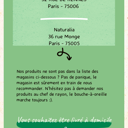
Paris - 75006
Naturalia
36 rue Monge
Paris - 75005
Naturalia
Nos produits ne sont pas dans la liste des
78, Boulevard Saint Michel
magasins ci-dessous ? Pas de panique, le
Paris - 75006
magasin est sûrement en train de nous
recommander. N’hésitez pas à demander nos
produits au chef de rayon, le bouche-à-oreille
marche toujours :).
Naturalia
94/96 rue Mouffetard
Paris - 75005
Vous souhaitez être livré à domicile