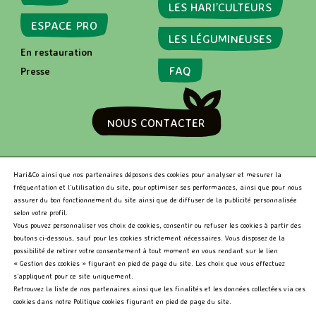
LES HARI’CULTEURS
ESPACE PRO
MARKET
LES LÉGUMINEUSES
79 RUE DE SEINE
En restauration
PARIS - 75006
FAQ
Presse
NOUS CONTACTER
RECHERCHER
Hari&Co ainsi que nos partenaires déposons des cookies pour analyser et mesurer la
fréquentation et l’utilisation du site, pour optimiser ses performances, ainsi que pour nous
assurer du bon fonctionnement du site ainsi que de diffuser de la publicité personnalisée
selon votre profil.
R
Vous pouvez personnaliser vos choix de cookies, consentir ou refuser les cookies à partir des
e
boutons ci-dessous, sauf pour les cookies strictement nécessaires. Vous disposez de la
c
Hari&Co 2026 •
Niveau d'accessibilité RGAA: Partiellement
possibilité de retirer votre consentement à tout moment en vous rendant sur le lien
h
conforme
•
Mentions légales
« Gestion des cookies » figurant en pied de page du site. Les choix que vous effectuez
e
s’appliquent pour ce site uniquement.
r
Retrouvez la liste de nos partenaires ainsi que les finalités et les données collectées via ces
c
cookies dans notre Politique cookies figurant en pied de page du site.