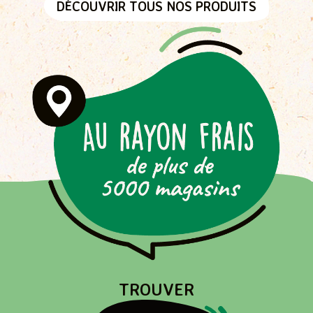
DÉCOUVRIR TOUS NOS PRODUITS
Passer
la
carte
interactive
TROUVER