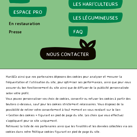
71 Rue De Rennes
LES HARI’CULTEURS
Paris - 75006
ESPACE PRO
LES LÉGUMINEUSES
En restauration
FAQ
Presse
MARKET
79 RUE DE SEINE
PARIS - 75006
NOUS CONTACTER
RECHERCHER
Hari&Co ainsi que nos partenaires déposons des cookies pour analyser et mesurer la
fréquentation et l’utilisation du site, pour optimiser ses performances, ainsi que pour nous
assurer du bon fonctionnement du site ainsi que de diffuser de la publicité personnalisée
selon votre profil.
R
Vous pouvez personnaliser vos choix de cookies, consentir ou refuser les cookies à partir des
e
boutons ci-dessous, sauf pour les cookies strictement nécessaires. Vous disposez de la
c
Hari&Co 2026 •
Niveau d'accessibilité RGAA: Partiellement
possibilité de retirer votre consentement à tout moment en vous rendant sur le lien
h
conforme
•
Mentions légales
« Gestion des cookies » figurant en pied de page du site. Les choix que vous effectuez
e
s’appliquent pour ce site uniquement.
r
Retrouvez la liste de nos partenaires ainsi que les finalités et les données collectées via ces
c
cookies dans notre Politique cookies figurant en pied de page du site.