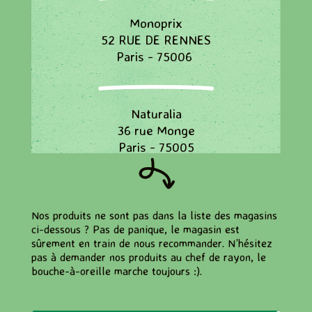
Monoprix
52 RUE DE RENNES
Paris - 75006
Naturalia
36 rue Monge
Paris - 75005
Naturalia
Nos produits ne sont pas dans la liste des magasins
78, Boulevard Saint Michel
ci-dessous ? Pas de panique, le magasin est
Paris - 75006
sûrement en train de nous recommander. N’hésitez
pas à demander nos produits au chef de rayon, le
bouche-à-oreille marche toujours :).
Naturalia
94/96 rue Mouffetard