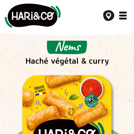
Nems
Aller
au
contenu
Haché végétal & curry