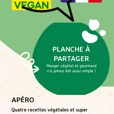
vinaigre, sel), ail.
Sel (g)
0,94
Allergènes : en gras.
Peut contenir des traces d’oeufs, soja, gluten,
poissons et crustacés.
PLANCHE À
PARTAGER
Manger végétal et gourmand
n'a jamais été aussi simple !
APÉRO
Quatre recettes végétales et super