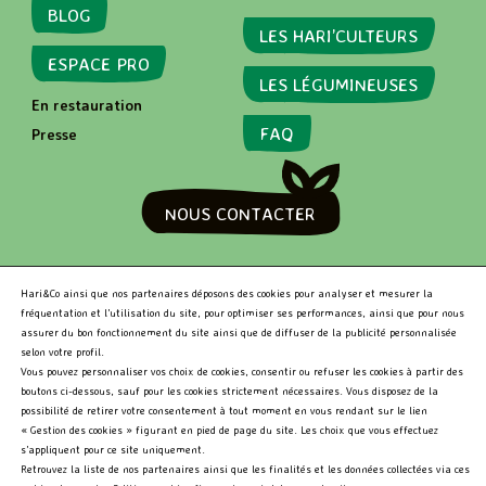
CARREFOUR CITY
BLOG
71 Rue De Rennes
LES HARI’CULTEURS
Paris - 75006
ESPACE PRO
LES LÉGUMINEUSES
En restauration
FAQ
Presse
MARKET
79 RUE DE SEINE
PARIS - 75006
NOUS CONTACTER
RECHERCHER
Hari&Co ainsi que nos partenaires déposons des cookies pour analyser et mesurer la
fréquentation et l’utilisation du site, pour optimiser ses performances, ainsi que pour nous
assurer du bon fonctionnement du site ainsi que de diffuser de la publicité personnalisée
selon votre profil.
R
Vous pouvez personnaliser vos choix de cookies, consentir ou refuser les cookies à partir des
e
boutons ci-dessous, sauf pour les cookies strictement nécessaires. Vous disposez de la
c
Hari&Co 2026 •
Niveau d'accessibilité RGAA: Partiellement
possibilité de retirer votre consentement à tout moment en vous rendant sur le lien
h
conforme
•
Mentions légales
« Gestion des cookies » figurant en pied de page du site. Les choix que vous effectuez
e
s’appliquent pour ce site uniquement.
r
Retrouvez la liste de nos partenaires ainsi que les finalités et les données collectées via ces