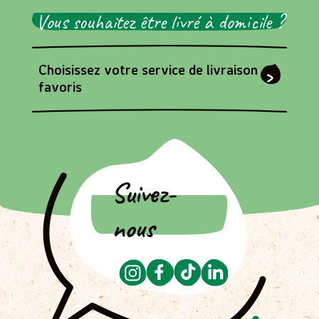
94/96 rue Mouffetard
Vous souhaitez être livré à domicile ?
Paris - 75005
Choisissez votre service de livraison
favoris
MY AUCHAN
30 rue pierre nicole
Paris - 75005
FRANPRIX
Suivez-
82 Rue Mouffetard - PARIS (75005)
PARIS - 75005
nous
FRANPRIX
10 Rue Jean Bart
Paris - 75006