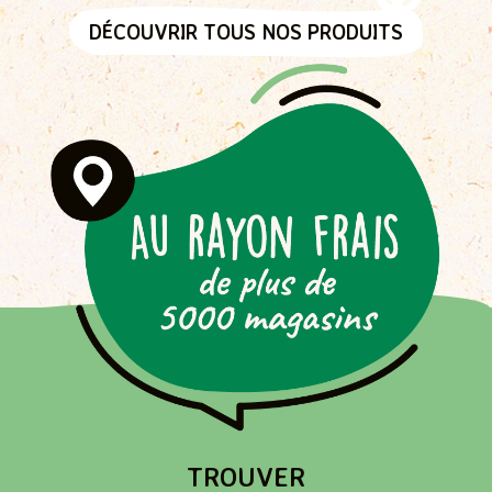
DÉCOUVRIR TOUS NOS PRODUITS
Passer
la
carte
interactive
TROUVER