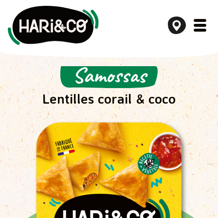
Samossas
Aller
au
contenu
Lentilles corail & coco