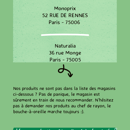
Monoprix
52 RUE DE RENNES
Paris - 75006
Naturalia
36 rue Monge
Paris - 75005
Naturalia
Nos produits ne sont pas dans la liste des magasins
78, Boulevard Saint Michel
ci-dessous ? Pas de panique, le magasin est
Paris - 75006
sûrement en train de nous recommander. N’hésitez
pas à demander nos produits au chef de rayon, le
bouche-à-oreille marche toujours :).
Naturalia
94/96 rue Mouffetard