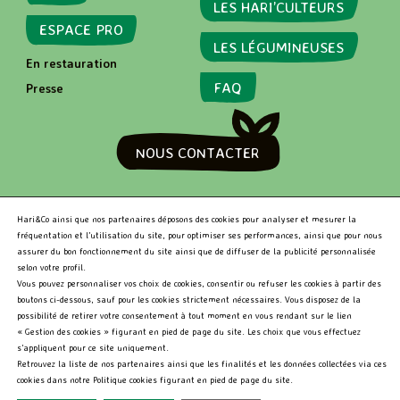
71 Rue De Rennes
LES HARI’CULTEURS
Paris - 75006
ESPACE PRO
LES LÉGUMINEUSES
En restauration
FAQ
Presse
MARKET
79 RUE DE SEINE
PARIS - 75006
NOUS CONTACTER
RECHERCHER
Hari&Co ainsi que nos partenaires déposons des cookies pour analyser et mesurer la
fréquentation et l’utilisation du site, pour optimiser ses performances, ainsi que pour nous
assurer du bon fonctionnement du site ainsi que de diffuser de la publicité personnalisée
selon votre profil.
R
Vous pouvez personnaliser vos choix de cookies, consentir ou refuser les cookies à partir des
e
boutons ci-dessous, sauf pour les cookies strictement nécessaires. Vous disposez de la
c
Hari&Co 2026 •
Niveau d'accessibilité RGAA: Partiellement
possibilité de retirer votre consentement à tout moment en vous rendant sur le lien
h
conforme
•
Mentions légales
« Gestion des cookies » figurant en pied de page du site. Les choix que vous effectuez
e
s’appliquent pour ce site uniquement.
r
Retrouvez la liste de nos partenaires ainsi que les finalités et les données collectées via ces
c
cookies dans notre Politique cookies figurant en pied de page du site.
h