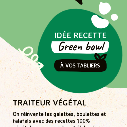
Peut contenir céleri, fruits à coque, moutarde.
Sel (g)
0,87
IDÉE RECETTE
Green bowl
À VOS TABLIERS
TRAITEUR VÉGÉTAL
On réinvente les galettes, boulettes et
falafels avec des recettes 100%