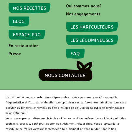
Qui sommes-nous?
NOS RECETTES
Nos engagements
BLOG
LES HARI’CULTEURS
ESPACE PRO
LES LÉGUMINEUSES
En restauration
FAQ
Presse
NOUS CONTACTER
RECHERCHER
Hari&Co ainsi que nos partenaires déposons des cookies pour analyser et mesurer la
fréquentation et l’utilisation du site, pour optimiser ses performances, ainsi que pour nous
assurer du bon fonctionnement du site ainsi que de diffuser de la publicité personnalisée
selon votre profil.
R
Vous pouvez personnaliser vos choix de cookies, consentir ou refuser les cookies à partir des
e
boutons ci-dessous, sauf pour les cookies strictement nécessaires. Vous disposez de la
c
Hari&Co 2026 •
Niveau d'accessibilité RGAA: Partiellement
possibilité de retirer votre consentement à tout moment en vous rendant sur le lien