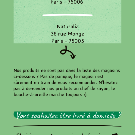
Paris - 75006
Naturalia
36 rue Monge
Paris - 75005
Naturalia
Nos produits ne sont pas dans la liste des magasins
78, Boulevard Saint Michel
ci-dessous ? Pas de panique, le magasin est
Paris - 75006
sûrement en train de nous recommander. N’hésitez
pas à demander nos produits au chef de rayon, le
bouche-à-oreille marche toujours :).
Naturalia
94/96 rue Mouffetard
Vous souhaitez être livré à domicile ?
Paris - 75005