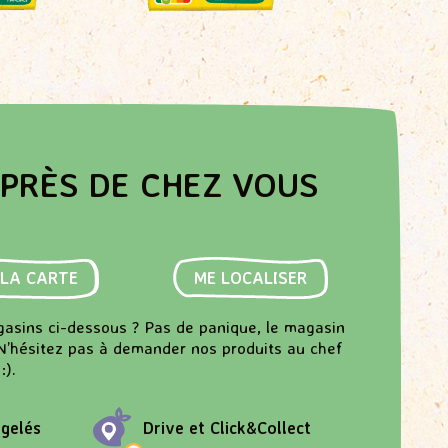
PRÈS DE CHEZ VOUS
 LA CARTE
ME LOCALISER
gasins ci-dessous ? Pas de panique, le magasin
N’hésitez pas à demander nos produits au chef
:).
rgelés
Drive et Click&Collect