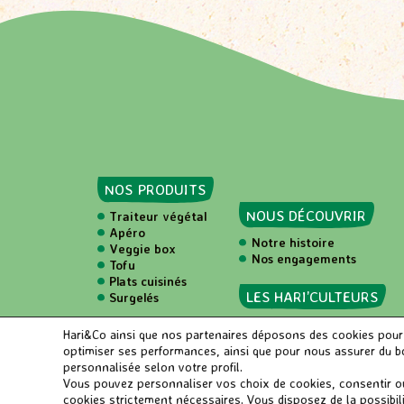
63 rue du Bac
Paris - 75006
Naturalia
116 boulevard Raspail
Paris - 75006
Naturalia
NOS PRODUITS
36 rue Monge
NOUS DÉCOUVRIR
Traiteur végétal
Paris - 75005
Apéro
Notre histoire
Veggie box
Nos engagements
Tofu
Plats cuisinés
Naturalia
LES HARI’CULTEURS
Surgelés
78, Boulevard Saint Michel
Paris - 75006
NOS RECETTES
LÉGUMINEUSES
Hari&Co ainsi que nos partenaires déposons des cookies pour an
optimiser ses performances, ainsi que pour nous assurer du bon
personnalisée selon votre profil.
FAQ
ACCESSIBILITÉ
Naturalia
Vous pouvez personnaliser vos choix de cookies, consentir ou 
cookies strictement nécessaires. Vous disposez de la possibi