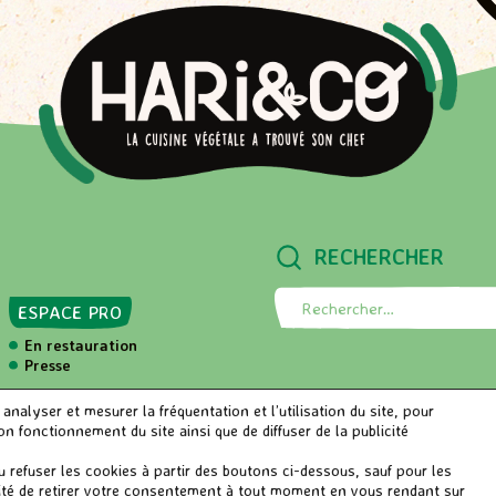
RECHERCHER
ESPACE PRO
R
e
En restauration
c
Presse
h
e
BLOG
alyser et mesurer la fréquentation et l’utilisation du site, pour
r
 fonctionnement du site ainsi que de diffuser de la publicité
c
NOUS CONTACTER
refuser les cookies à partir des boutons ci-dessous, sauf pour les
h
lité de retirer votre consentement à tout moment en vous rendant sur
e