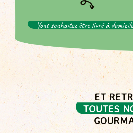
Monoprix
31 RUE DU DEPART
Paris - 75014
Vous souhaitez être livré à domicile
Monoprix
52 RUE DE RENNES
Paris - 75006
Naturalia
59 rue Saint-Antoine
Paris - 75004
ET RET
Naturalia
33 rue de la Roquette
TOUTES N
Paris - 75011
GOURMA
Naturalia