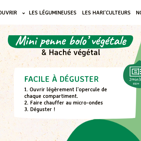
OUVRIR
LES LÉGUMINEUSES
LES HARI’CULTEURS
N
Mini penne bolo’ végétale
& Haché végétal
FACILE À DÉGUSTER
2min
850W
1. Ouvrir légèrement l'opercule de
chaque compartiment.
2. Faire chauffer au micro-ondes
3. Déguster !