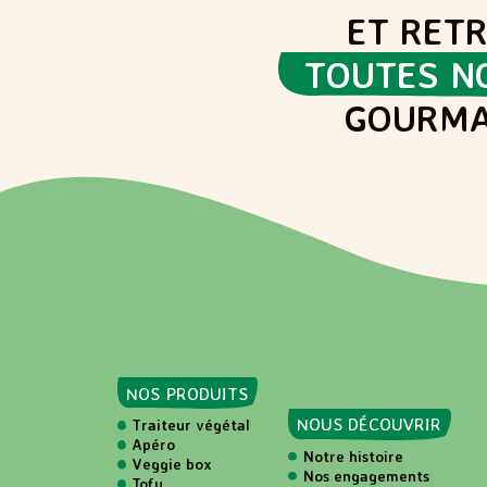
ET RET
TOUTES N
GOURMA
NOS PRODUITS
NOUS DÉCOUVRIR
Traiteur végétal
Apéro
Notre histoire
Veggie box
Nos engagements
Tofu