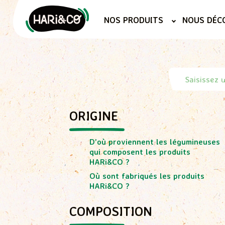
Aller
au
NOS PRODUITS
NOUS DÉC
contenu
R
e
c
h
e
ORIGINE
r
c
D’où proviennent les légumineuses
h
qui composent les produits
e
HARi&CO ?
r
d
Où sont fabriqués les produits
a
HARi&CO ?
n
s
COMPOSITION
l
a