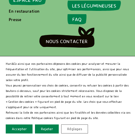
LES LÉGUMINEUSES
En restauration
FAQ
Presse
NOUS CONTACTER
RECHERCHER
Hari&Co ainsi que nos partenaires déposons des cookies pour analyser et mesurer la
fréquentation et l’utilisation du site, pour optimiser ses performances, ainsi que pour nous
assurer du bon fonctionnement du site ainsi que de diffuser de la publicité personnalisée
selon votre profil.
R
Vous pouvez personnaliser vos choix de cookies, consentir ou refuser les cookies à partir des
e
boutons ci-dessous, sauf pour les cookies strictement nécessaires. Vous disposez de la
c
Hari&Co 2026 •
Niveau d'accessibilité RGAA: Partiellement
possibilité de retirer votre consentement à tout moment en vous rendant sur le lien
h
conforme
•
Mentions légales
« Gestion des cookies » figurant en pied de page du site. Les choix que vous effectuez
e
s’appliquent pour ce site uniquement.
r
Retrouvez la liste de nos partenaires ainsi que les finalités et les données collectées via ces
c
cookies dans notre Politique cookies figurant en pied de page du site.
h
Accepter
Rejeter
Réglages
e