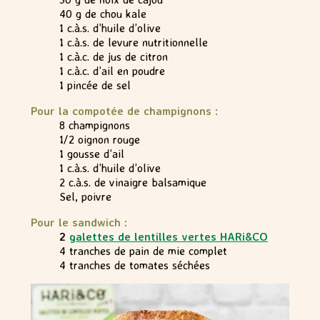
40 g de chou kale
1 c.à.s. d’huile d’olive
1 c.à.s. de levure nutritionnelle
1 c.à.c. de jus de citron
1 c.à.c. d’ail en poudre
1 pincée de sel
Pour la compotée de champignons :
8 champignons
1/2 oignon rouge
1 gousse d’ail
1 c.à.s. d’huile d’olive
2 c.à.s. de vinaigre balsamique
Sel, poivre
Pour le sandwich :
2
galettes de lentilles vertes HARi&CO
4 tranches de pain de mie complet
4 tranches de tomates séchées