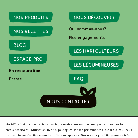
NOS PRODUITS
NOUS DÉCOUVRIR
Qui sommes-nous?
NOS RECETTES
Nos engagements
BLOG
LES HARI’CULTEURS
ESPACE PRO
LES LÉGUMINEUSES
En restauration
FAQ
Presse
NOUS CONTACTER
RECHERCHER
Hari&Co ainsi que nos partenaires déposons des cookies pour analyser et mesurer la
fréquentation et l’utilisation du site, pour optimiser ses performances, ainsi que pour nous
assurer du bon fonctionnement du site ainsi que de diffuser de la publicité personnalisée