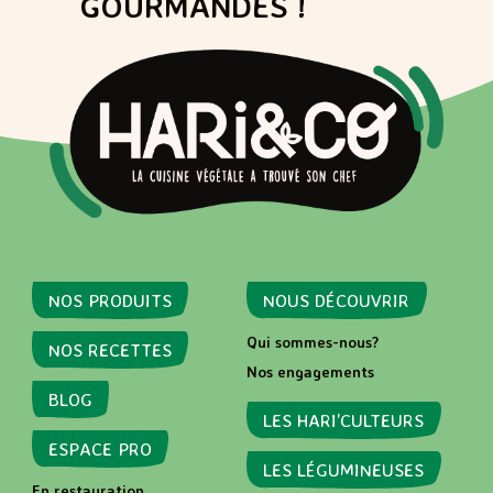
GOURMANDES !
NOS PRODUITS
NOUS DÉCOUVRIR
Qui sommes-nous?
NOS RECETTES
Nos engagements
BLOG
LES HARI’CULTEURS
ESPACE PRO
LES LÉGUMINEUSES
En restauration