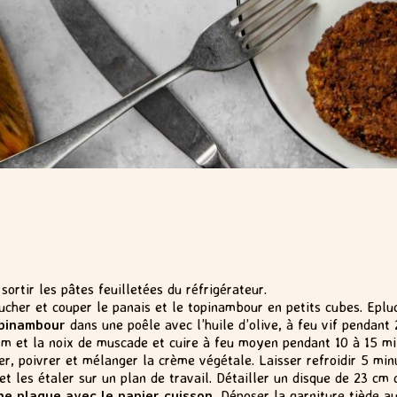
sortir les pâtes feuilletées du réfrigérateur.
cher et couper le panais et le topinambour en petits cubes. Epluc
opinambour
dans une poêle avec l’huile d’olive, à feu vif pendant 
thym et la noix de muscade et cuire à feu moyen pendant 10 à 15 m
ler, poivrer et mélanger la crème végétale. Laisser refroidir 5 min
et les étaler sur un plan de travail. Détailler un disque de 23 cm
ne plaque avec le papier cuisson.
Déposer la garniture tiède au