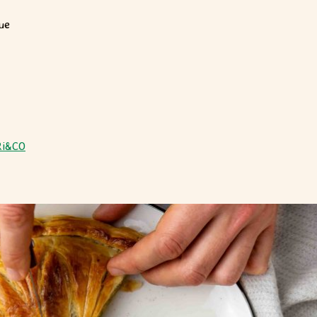
ue
ARi&CO