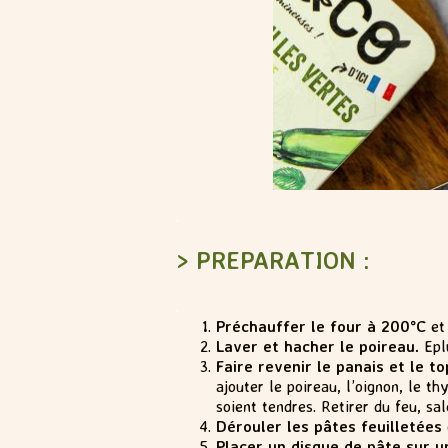
.
> PREPARATION :
.
Préchauffer le four à 200°C
et 
Laver et hacher le poireau.
Eplu
Faire revenir le panais et le t
ajouter le poireau, l’oignon, le 
soient tendres. Retirer du feu, sa
Dérouler les pâtes feuilletées
Placer un disque de pâte sur u