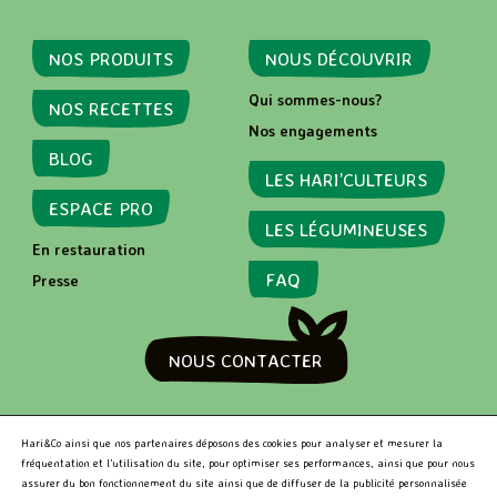
NOS PRODUITS
NOUS DÉCOUVRIR
Qui sommes-nous?
NOS RECETTES
Nos engagements
BLOG
LES HARI’CULTEURS
ESPACE PRO
LES LÉGUMINEUSES
En restauration
FAQ
Presse
NOUS CONTACTER
RECHERCHER
Hari&Co ainsi que nos partenaires déposons des cookies pour analyser et mesurer la
fréquentation et l’utilisation du site, pour optimiser ses performances, ainsi que pour nous
assurer du bon fonctionnement du site ainsi que de diffuser de la publicité personnalisée