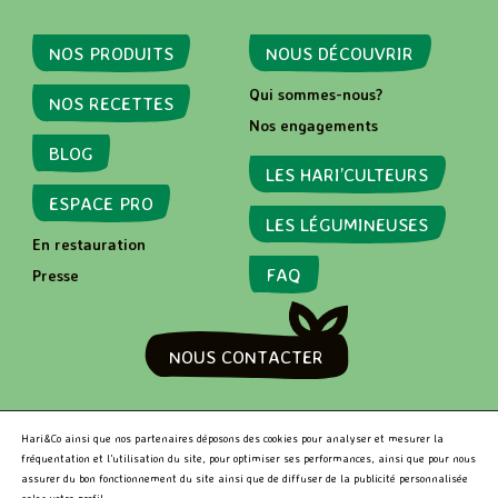
NOS PRODUITS
NOUS DÉCOUVRIR
Qui sommes-nous?
NOS RECETTES
Nos engagements
BLOG
LES HARI’CULTEURS
ESPACE PRO
LES LÉGUMINEUSES
En restauration
FAQ
Presse
NOUS CONTACTER
RECHERCHER
Hari&Co ainsi que nos partenaires déposons des cookies pour analyser et mesurer la
fréquentation et l’utilisation du site, pour optimiser ses performances, ainsi que pour nous
assurer du bon fonctionnement du site ainsi que de diffuser de la publicité personnalisée