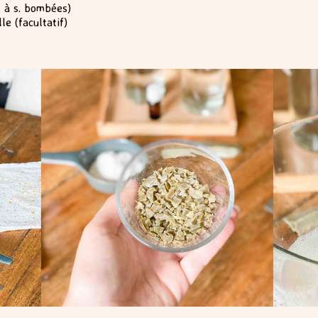
. à s. bombées)
le (facultatif)