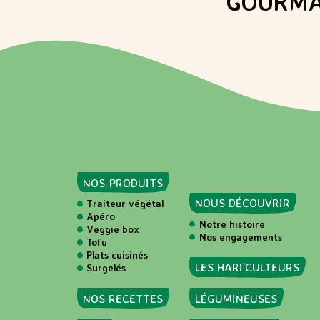
GOURMA
NOS PRODUITS
NOUS DÉCOUVRIR
Traiteur végétal
Apéro
Notre histoire
Veggie box
Nos engagements
Tofu
Plats cuisinés
LES HARI’CULTEURS
Surgelés
NOS RECETTES
LÉGUMINEUSES